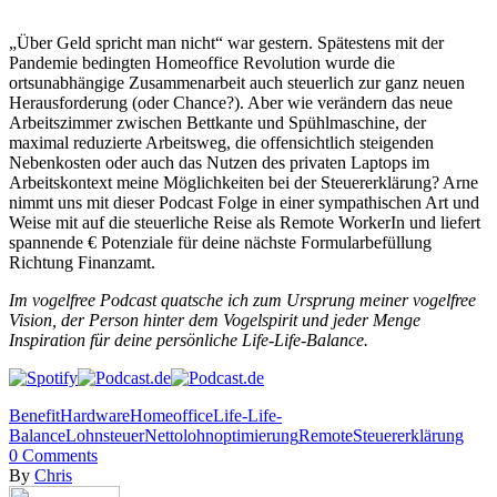
„Über Geld spricht man nicht“ war gestern. Spätestens mit der
Pandemie bedingten Homeoffice Revolution wurde die
ortsunabhängige Zusammenarbeit auch steuerlich zur ganz neuen
Herausforderung (oder Chance?). Aber wie verändern das neue
Arbeitszimmer zwischen Bettkante und Spühlmaschine, der
maximal reduzierte Arbeitsweg, die offensichtlich steigenden
Nebenkosten oder auch das Nutzen des privaten Laptops im
Arbeitskontext meine Möglichkeiten bei der Steuererklärung? Arne
nimmt uns mit dieser Podcast Folge in einer sympathischen Art und
Weise mit auf die steuerliche Reise als Remote WorkerIn und liefert
spannende € Potenziale für deine nächste Formularbefüllung
Richtung Finanzamt.
Im vogelfree Podcast quatsche ich zum Ursprung meiner vogelfree
Vision, der Person hinter dem Vogelspirit und jeder Menge
Inspiration für deine persönliche Life-Life-Balance.
Benefit
Hardware
Homeoffice
Life-Life-
Balance
Lohnsteuer
Nettolohnoptimierung
Remote
Steuererklärung
0
Comments
By
Chris